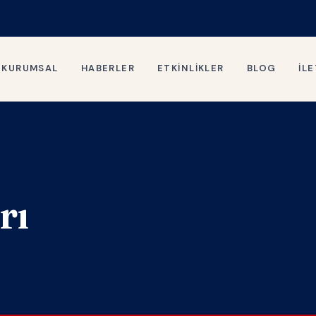
KURUMSAL
HABERLER
ETKINLIKLER
BLOG
İLE
rı