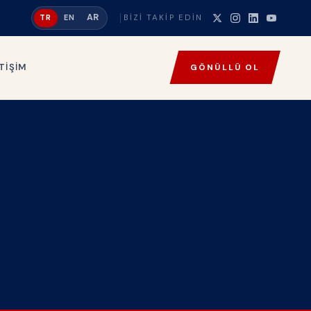
AR
BIZI TAKIP EDIN
TR
EN
TIŞIM
GÖNÜLLÜ OL