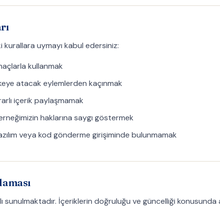
rı
ki kurallara uymayı kabul edersiniz:
maçlarla kullanmak
hlikeye atacak eylemlerden kaçınmak
ararlı içerik paylaşmamak
 derneğimizin haklarına saygı göstermek
yazılım veya kod gönderme girişiminde bulunmamak
rlaması
açlı sunulmaktadır. İçeriklerin doğruluğu ve güncelliği konusund