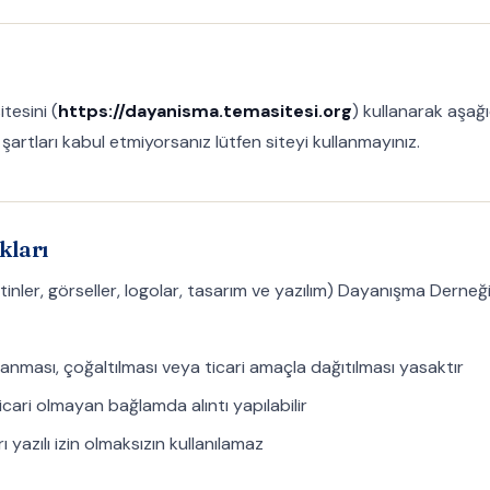
tesini (
https://dayanisma.temasitesi.org
) kullanarak aşağı
u şartları kabul etmiyorsanız lütfen siteyi kullanmayınız.
kları
inler, görseller, logolar, tasarım ve yazılım) Dayanışma Derneği'ye
alanması, çoğaltılması veya ticari amaçla dağıtılması yasaktır
icari olmayan bağlamda alıntı yapılabilir
yazılı izin olmaksızın kullanılamaz