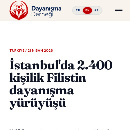
TR
EN
AR
TÜRKIYE / 21 NISAN 2026
İstanbul'da 2.400
kişilik Filistin
dayanışma
yürüyüşü